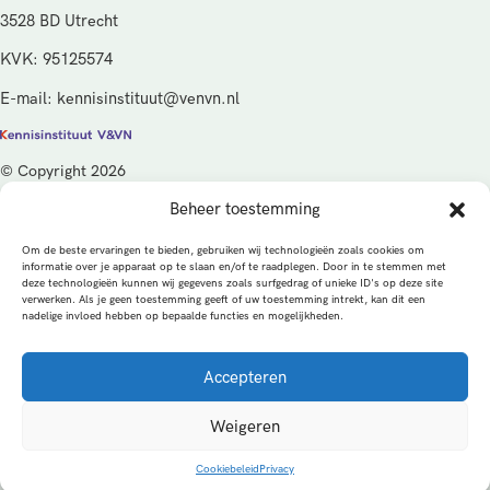
3528 BD Utrecht
KVK: 95125574
E-mail: kennisinstituut@venvn.nl
© Copyright 2026
Beheer toestemming
De activiteiten van het Kennisinstituut V&VN worden gefinancierd
vanuit de kwaliteitsgelden van het ministerie van Volksgezondheid,
Om de beste ervaringen te bieden, gebruiken wij technologieën zoals cookies om
Welzijn en Sport (VWS), beheerd door ZonMw.
informatie over je apparaat op te slaan en/of te raadplegen. Door in te stemmen met
deze technologieën kunnen wij gegevens zoals surfgedrag of unieke ID's op deze site
verwerken. Als je geen toestemming geeft of uw toestemming intrekt, kan dit een
Privacybeleid
Cookies
Algemene voorwaarden
nadelige invloed hebben op bepaalde functies en mogelijkheden.
Alle rechten voorbehouden
Een productie van
Accepteren
MEDonline
Weigeren
Cookiebeleid
Privacy