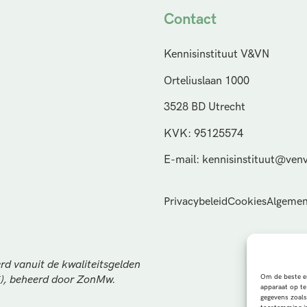
Contact
Kennisinstituut V&VN
Orteliuslaan 1000
3528 BD Utrecht
KVK: 95125574
E-mail: kennisinstituut@venv
Privacybeleid
Cookies
Algemen
rd vanuit de kwaliteitsgelden
Om de beste er
S), beheerd door ZonMw.
apparaat op te
gegevens zoals