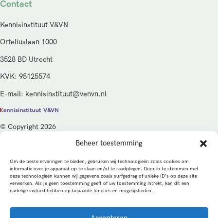
Contact
Kennisinstituut V&VN
Orteliuslaan 1000
3528 BD Utrecht
KVK: 95125574
E-mail: kennisinstituut@venvn.nl
© Copyright 2026
Beheer toestemming
De activiteiten van het Kennisinstituut V&VN worden gefinancierd
vanuit de kwaliteitsgelden van het ministerie van Volksgezondheid,
Om de beste ervaringen te bieden, gebruiken wij technologieën zoals cookies om
Welzijn en Sport (VWS), beheerd door ZonMw.
informatie over je apparaat op te slaan en/of te raadplegen. Door in te stemmen met
deze technologieën kunnen wij gegevens zoals surfgedrag of unieke ID's op deze site
verwerken. Als je geen toestemming geeft of uw toestemming intrekt, kan dit een
Privacybeleid
Cookies
Algemene voorwaarden
nadelige invloed hebben op bepaalde functies en mogelijkheden.
Alle rechten voorbehouden
Een productie van
Accepteren