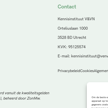
Contact
Kennisinstituut V&VN
Orteliuslaan 1000
3528 BD Utrecht
KVK: 95125574
E-mail: kennisinstituut@venv
Privacybeleid
Cookies
Algemen
rd vanuit de kwaliteitsgelden
Om de beste er
S), beheerd door ZonMw.
apparaat op te
gegevens zoals