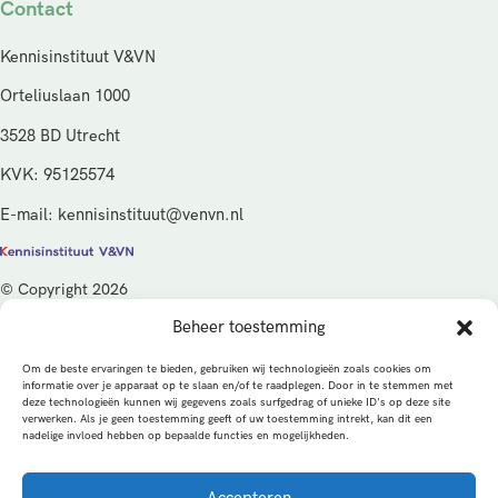
Contact
Kennisinstituut V&VN
Orteliuslaan 1000
3528 BD Utrecht
KVK: 95125574
E-mail: kennisinstituut@venvn.nl
© Copyright 2026
Beheer toestemming
De activiteiten van het Kennisinstituut V&VN worden gefinancierd
vanuit de kwaliteitsgelden van het ministerie van Volksgezondheid,
Om de beste ervaringen te bieden, gebruiken wij technologieën zoals cookies om
Welzijn en Sport (VWS), beheerd door ZonMw.
informatie over je apparaat op te slaan en/of te raadplegen. Door in te stemmen met
deze technologieën kunnen wij gegevens zoals surfgedrag of unieke ID's op deze site
verwerken. Als je geen toestemming geeft of uw toestemming intrekt, kan dit een
Privacybeleid
Cookies
Algemene voorwaarden
nadelige invloed hebben op bepaalde functies en mogelijkheden.
Alle rechten voorbehouden
Een productie van
Accepteren