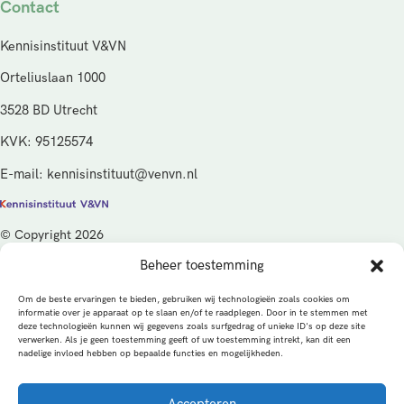
Contact
Kennisinstituut V&VN
Orteliuslaan 1000
3528 BD Utrecht
KVK: 95125574
E-mail: kennisinstituut@venvn.nl
© Copyright 2026
Beheer toestemming
De activiteiten van het Kennisinstituut V&VN worden gefinancierd
vanuit de kwaliteitsgelden van het ministerie van Volksgezondheid,
Om de beste ervaringen te bieden, gebruiken wij technologieën zoals cookies om
Welzijn en Sport (VWS), beheerd door ZonMw.
informatie over je apparaat op te slaan en/of te raadplegen. Door in te stemmen met
deze technologieën kunnen wij gegevens zoals surfgedrag of unieke ID's op deze site
verwerken. Als je geen toestemming geeft of uw toestemming intrekt, kan dit een
Privacybeleid
Cookies
Algemene voorwaarden
nadelige invloed hebben op bepaalde functies en mogelijkheden.
Alle rechten voorbehouden
Een productie van
Accepteren