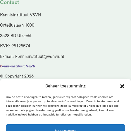
Contact
Kennisinstituut V&VN
Orteliuslaan 1000
3528 BD Utrecht
KVK: 95125574
E-mail: kennisinstituut@venvn.nl
© Copyright 2026
Beheer toestemming
De activiteiten van het Kennisinstituut V&VN worden gefinancierd
vanuit de kwaliteitsgelden van het ministerie van Volksgezondheid,
Om de beste ervaringen te bieden, gebruiken wij technologieën zoals cookies om
Welzijn en Sport (VWS), beheerd door ZonMw.
informatie over je apparaat op te slaan en/of te raadplegen. Door in te stemmen met
deze technologieën kunnen wij gegevens zoals surfgedrag of unieke ID's op deze site
verwerken. Als je geen toestemming geeft of uw toestemming intrekt, kan dit een
Privacybeleid
Cookies
Algemene voorwaarden
nadelige invloed hebben op bepaalde functies en mogelijkheden.
Alle rechten voorbehouden
Een productie van
Accepteren