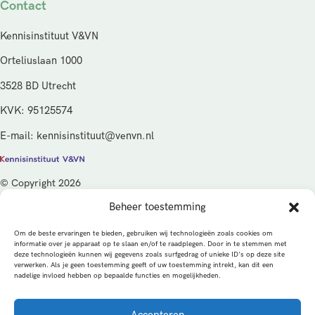
Contact
Kennisinstituut V&VN
Orteliuslaan 1000
3528 BD Utrecht
KVK: 95125574
E-mail: kennisinstituut@venvn.nl
© Copyright 2026
Beheer toestemming
De activiteiten van het Kennisinstituut V&VN worden gefinancierd
vanuit de kwaliteitsgelden van het ministerie van Volksgezondheid,
Om de beste ervaringen te bieden, gebruiken wij technologieën zoals cookies om
Welzijn en Sport (VWS), beheerd door ZonMw.
informatie over je apparaat op te slaan en/of te raadplegen. Door in te stemmen met
deze technologieën kunnen wij gegevens zoals surfgedrag of unieke ID's op deze site
verwerken. Als je geen toestemming geeft of uw toestemming intrekt, kan dit een
Privacybeleid
Cookies
Algemene voorwaarden
nadelige invloed hebben op bepaalde functies en mogelijkheden.
Alle rechten voorbehouden
Een productie van
Accepteren