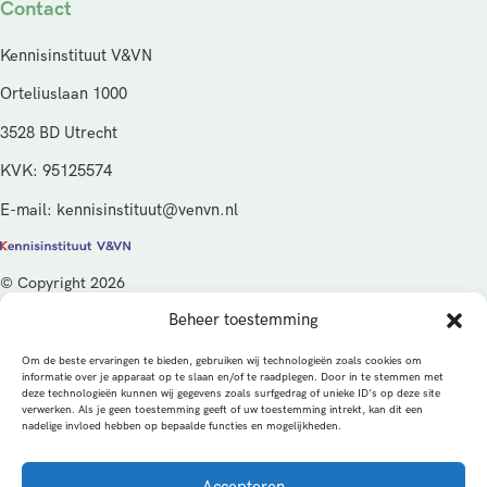
Contact
Kennisinstituut V&VN
Orteliuslaan 1000
3528 BD Utrecht
KVK: 95125574
E-mail: kennisinstituut@venvn.nl
© Copyright 2026
Beheer toestemming
De activiteiten van het Kennisinstituut V&VN worden gefinancierd
vanuit de kwaliteitsgelden van het ministerie van Volksgezondheid,
Om de beste ervaringen te bieden, gebruiken wij technologieën zoals cookies om
Welzijn en Sport (VWS), beheerd door ZonMw.
informatie over je apparaat op te slaan en/of te raadplegen. Door in te stemmen met
deze technologieën kunnen wij gegevens zoals surfgedrag of unieke ID's op deze site
verwerken. Als je geen toestemming geeft of uw toestemming intrekt, kan dit een
Privacybeleid
Cookies
Algemene voorwaarden
nadelige invloed hebben op bepaalde functies en mogelijkheden.
Alle rechten voorbehouden
Een productie van
Accepteren