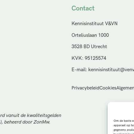
Contact
Kennisinstituut V&VN
Orteliuslaan 1000
3528 BD Utrecht
KVK: 95125574
E-mail: kennisinstituut@venv
Privacybeleid
Cookies
Algemen
rd vanuit de kwaliteitsgelden
Om de beste er
S), beheerd door ZonMw.
apparaat op te
gegevens zoals