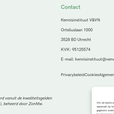
Contact
Kennisinstituut V&VN
Orteliuslaan 1000
3528 BD Utrecht
KVK: 95125574
E-mail: kennisinstituut@venv
Privacybeleid
Cookies
Algemen
rd vanuit de kwaliteitsgelden
Om de beste er
S), beheerd door ZonMw.
apparaat op te
gegevens zoals