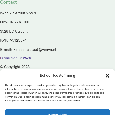
Contact
Kennisinstituut V&VN
Orteliuslaan 1000
3528 BD Utrecht
KVK: 95125574
E-mail: kennisinstituut@venvn.nl
© Copyright 2026
Beheer toestemming
De activiteiten van het Kennisinstituut V&VN worden gefinancierd
vanuit de kwaliteitsgelden van het ministerie van Volksgezondheid,
Om de beste ervaringen te bieden, gebruiken wij technologieën zoals cookies om
Welzijn en Sport (VWS), beheerd door ZonMw.
informatie over je apparaat op te slaan en/of te raadplegen. Door in te stemmen met
deze technologieën kunnen wij gegevens zoals surfgedrag of unieke ID's op deze site
verwerken. Als je geen toestemming geeft of uw toestemming intrekt, kan dit een
Privacybeleid
Cookies
Algemene voorwaarden
nadelige invloed hebben op bepaalde functies en mogelijkheden.
Alle rechten voorbehouden
Een productie van
Accepteren