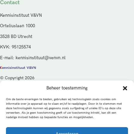
Contact
Kennisinstituut V&VN
Orteliuslaan 1000
3528 BD Utrecht
KVK: 95125574
E-mail: kennisinstituut@venvn.nl
© Copyright 2026
Beheer toestemming
De activiteiten van het Kennisinstituut V&VN worden gefinancierd
vanuit de kwaliteitsgelden van het ministerie van Volksgezondheid,
Om de beste ervaringen te bieden, gebruiken wij technologieën zoals cookies om
Welzijn en Sport (VWS), beheerd door ZonMw.
informatie over je apparaat op te slaan en/of te raadplegen. Door in te stemmen met
deze technologieën kunnen wij gegevens zoals surfgedrag of unieke ID's op deze site
verwerken. Als je geen toestemming geeft of uw toestemming intrekt, kan dit een
Privacybeleid
Cookies
Algemene voorwaarden
nadelige invloed hebben op bepaalde functies en mogelijkheden.
Alle rechten voorbehouden
Een productie van
Accepteren