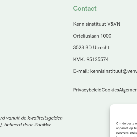
Contact
Kennisinstituut V&VN
Orteliuslaan 1000
3528 BD Utrecht
KVK: 95125574
E-mail: kennisinstituut@venv
Privacybeleid
Cookies
Algemen
rd vanuit de kwaliteitsgelden
Om de beste er
S), beheerd door ZonMw.
apparaat op te
gegevens zoals