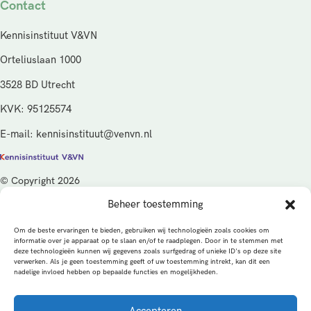
Contact
Kennisinstituut V&VN
Orteliuslaan 1000
3528 BD Utrecht
KVK: 95125574
E-mail: kennisinstituut@venvn.nl
© Copyright 2026
Beheer toestemming
De activiteiten van het Kennisinstituut V&VN worden gefinancierd
vanuit de kwaliteitsgelden van het ministerie van Volksgezondheid,
Om de beste ervaringen te bieden, gebruiken wij technologieën zoals cookies om
Welzijn en Sport (VWS), beheerd door ZonMw.
informatie over je apparaat op te slaan en/of te raadplegen. Door in te stemmen met
deze technologieën kunnen wij gegevens zoals surfgedrag of unieke ID's op deze site
verwerken. Als je geen toestemming geeft of uw toestemming intrekt, kan dit een
Privacybeleid
Cookies
Algemene voorwaarden
nadelige invloed hebben op bepaalde functies en mogelijkheden.
Alle rechten voorbehouden
Een productie van
Accepteren