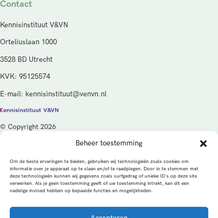
Contact
Kennisinstituut V&VN
Orteliuslaan 1000
3528 BD Utrecht
KVK: 95125574
E-mail: kennisinstituut@venvn.nl
© Copyright 2026
Beheer toestemming
De activiteiten van het Kennisinstituut V&VN worden gefinancierd
vanuit de kwaliteitsgelden van het ministerie van Volksgezondheid,
Om de beste ervaringen te bieden, gebruiken wij technologieën zoals cookies om
Welzijn en Sport (VWS), beheerd door ZonMw.
informatie over je apparaat op te slaan en/of te raadplegen. Door in te stemmen met
deze technologieën kunnen wij gegevens zoals surfgedrag of unieke ID's op deze site
verwerken. Als je geen toestemming geeft of uw toestemming intrekt, kan dit een
Privacybeleid
Cookies
Algemene voorwaarden
nadelige invloed hebben op bepaalde functies en mogelijkheden.
Alle rechten voorbehouden
Een productie van
Accepteren