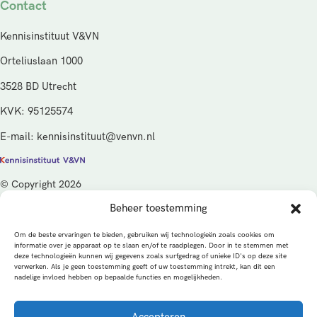
Contact
Kennisinstituut V&VN
Orteliuslaan 1000
3528 BD Utrecht
KVK: 95125574
E-mail: kennisinstituut@venvn.nl
© Copyright 2026
Beheer toestemming
De activiteiten van het Kennisinstituut V&VN worden gefinancierd
vanuit de kwaliteitsgelden van het ministerie van Volksgezondheid,
Om de beste ervaringen te bieden, gebruiken wij technologieën zoals cookies om
Welzijn en Sport (VWS), beheerd door ZonMw.
informatie over je apparaat op te slaan en/of te raadplegen. Door in te stemmen met
deze technologieën kunnen wij gegevens zoals surfgedrag of unieke ID's op deze site
verwerken. Als je geen toestemming geeft of uw toestemming intrekt, kan dit een
Privacybeleid
Cookies
Algemene voorwaarden
nadelige invloed hebben op bepaalde functies en mogelijkheden.
Alle rechten voorbehouden
Een productie van
Accepteren