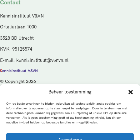
Contact
Kennisinstituut V&VN
Orteliuslaan 1000
3528 BD Utrecht
KVK: 95125574
E-mail: kennisinstituut@venvn.nl
© Copyright 2026
Beheer toestemming
De activiteiten van het Kennisinstituut V&VN worden gefinancierd
vanuit de kwaliteitsgelden van het ministerie van Volksgezondheid,
Om de beste ervaringen te bieden, gebruiken wij technologieën zoals cookies om
Welzijn en Sport (VWS), beheerd door ZonMw.
informatie over je apparaat op te slaan en/of te raadplegen. Door in te stemmen met
deze technologieën kunnen wij gegevens zoals surfgedrag of unieke ID's op deze site
verwerken. Als je geen toestemming geeft of uw toestemming intrekt, kan dit een
Privacybeleid
Cookies
Algemene voorwaarden
nadelige invloed hebben op bepaalde functies en mogelijkheden.
Alle rechten voorbehouden
Een productie van
Accepteren