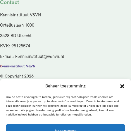
Contact
Kennisinstituut V&VN
Orteliuslaan 1000
3528 BD Utrecht
KVK: 95125574
E-mail: kennisinstituut@venvn.nl
© Copyright 2026
Beheer toestemming
De activiteiten van het Kennisinstituut V&VN worden gefinancierd
vanuit de kwaliteitsgelden van het ministerie van Volksgezondheid,
Om de beste ervaringen te bieden, gebruiken wij technologieën zoals cookies om
Welzijn en Sport (VWS), beheerd door ZonMw.
informatie over je apparaat op te slaan en/of te raadplegen. Door in te stemmen met
deze technologieën kunnen wij gegevens zoals surfgedrag of unieke ID's op deze site
verwerken. Als je geen toestemming geeft of uw toestemming intrekt, kan dit een
Privacybeleid
Cookies
Algemene voorwaarden
nadelige invloed hebben op bepaalde functies en mogelijkheden.
Alle rechten voorbehouden
Een productie van
Accepteren