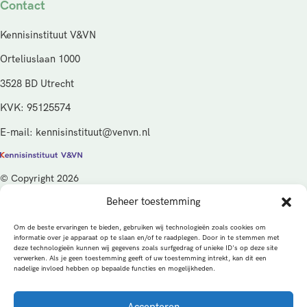
Contact
Kennisinstituut V&VN
Orteliuslaan 1000
3528 BD Utrecht
KVK: 95125574
E-mail: kennisinstituut@venvn.nl
© Copyright 2026
Beheer toestemming
De activiteiten van het Kennisinstituut V&VN worden gefinancierd
vanuit de kwaliteitsgelden van het ministerie van Volksgezondheid,
Om de beste ervaringen te bieden, gebruiken wij technologieën zoals cookies om
Welzijn en Sport (VWS), beheerd door ZonMw.
informatie over je apparaat op te slaan en/of te raadplegen. Door in te stemmen met
deze technologieën kunnen wij gegevens zoals surfgedrag of unieke ID's op deze site
verwerken. Als je geen toestemming geeft of uw toestemming intrekt, kan dit een
Privacybeleid
Cookies
Algemene voorwaarden
nadelige invloed hebben op bepaalde functies en mogelijkheden.
Alle rechten voorbehouden
Een productie van
Accepteren