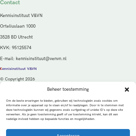
Contact
Kennisinstituut V&VN
Orteliuslaan 1000
3528 BD Utrecht
KVK: 95125574
E-mail: kennisinstituut@venvn.nl
© Copyright 2026
Beheer toestemming
De activiteiten van het Kennisinstituut V&VN worden gefinancierd
vanuit de kwaliteitsgelden van het ministerie van Volksgezondheid,
Om de beste ervaringen te bieden, gebruiken wij technologieën zoals cookies om
Welzijn en Sport (VWS), beheerd door ZonMw.
informatie over je apparaat op te slaan en/of te raadplegen. Door in te stemmen met
deze technologieën kunnen wij gegevens zoals surfgedrag of unieke ID's op deze site
verwerken. Als je geen toestemming geeft of uw toestemming intrekt, kan dit een
Privacybeleid
Cookies
Algemene voorwaarden
nadelige invloed hebben op bepaalde functies en mogelijkheden.
Alle rechten voorbehouden
Een productie van
Accepteren