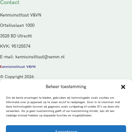
Contact
Kennisinstituut V&VN
Orteliuslaan 1000
3528 BD Utrecht
KVK: 95125574
E-mail: kennisinstituut@venvn.nl
© Copyright 2026
Beheer toestemming
De activiteiten van het Kennisinstituut V&VN worden gefinancierd
vanuit de kwaliteitsgelden van het ministerie van Volksgezondheid,
Om de beste ervaringen te bieden, gebruiken wij technologieën zoals cookies om
Welzijn en Sport (VWS), beheerd door ZonMw.
informatie over je apparaat op te slaan en/of te raadplegen. Door in te stemmen met
deze technologieën kunnen wij gegevens zoals surfgedrag of unieke ID's op deze site
verwerken. Als je geen toestemming geeft of uw toestemming intrekt, kan dit een
Privacybeleid
Cookies
Algemene voorwaarden
nadelige invloed hebben op bepaalde functies en mogelijkheden.
Alle rechten voorbehouden
Een productie van
Accepteren