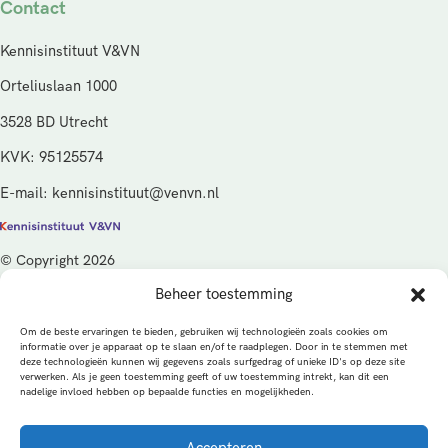
Contact
Kennisinstituut V&VN
Orteliuslaan 1000
3528 BD Utrecht
KVK: 95125574
E-mail: kennisinstituut@venvn.nl
© Copyright 2026
Beheer toestemming
De activiteiten van het Kennisinstituut V&VN worden gefinancierd
vanuit de kwaliteitsgelden van het ministerie van Volksgezondheid,
Om de beste ervaringen te bieden, gebruiken wij technologieën zoals cookies om
Welzijn en Sport (VWS), beheerd door ZonMw.
informatie over je apparaat op te slaan en/of te raadplegen. Door in te stemmen met
deze technologieën kunnen wij gegevens zoals surfgedrag of unieke ID's op deze site
verwerken. Als je geen toestemming geeft of uw toestemming intrekt, kan dit een
Privacybeleid
Cookies
Algemene voorwaarden
nadelige invloed hebben op bepaalde functies en mogelijkheden.
Alle rechten voorbehouden
Een productie van
Accepteren