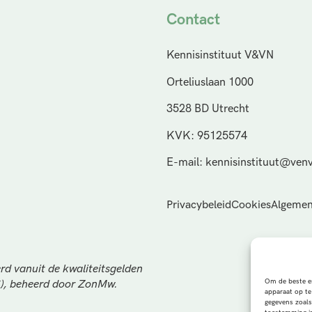
Contact
Kennisinstituut V&VN
Orteliuslaan 1000
3528 BD Utrecht
KVK: 95125574
E-mail: kennisinstituut@venv
Privacybeleid
Cookies
Algemen
rd vanuit de kwaliteitsgelden
Om de beste er
S), beheerd door ZonMw.
apparaat op te
gegevens zoals