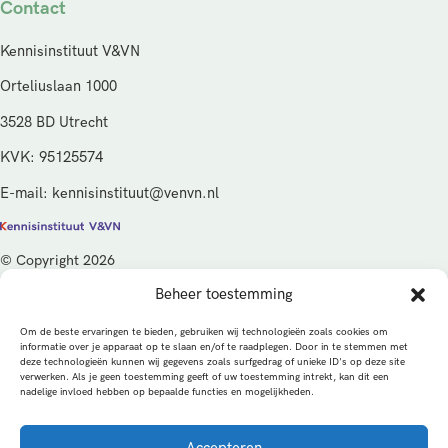
Contact
Kennisinstituut V&VN
Orteliuslaan 1000
3528 BD Utrecht
KVK: 95125574
E-mail: kennisinstituut@venvn.nl
© Copyright 2026
Beheer toestemming
De activiteiten van het Kennisinstituut V&VN worden gefinancierd
vanuit de kwaliteitsgelden van het ministerie van Volksgezondheid,
Om de beste ervaringen te bieden, gebruiken wij technologieën zoals cookies om
Welzijn en Sport (VWS), beheerd door ZonMw.
informatie over je apparaat op te slaan en/of te raadplegen. Door in te stemmen met
deze technologieën kunnen wij gegevens zoals surfgedrag of unieke ID's op deze site
verwerken. Als je geen toestemming geeft of uw toestemming intrekt, kan dit een
Privacybeleid
Cookies
Algemene voorwaarden
nadelige invloed hebben op bepaalde functies en mogelijkheden.
Alle rechten voorbehouden
Een productie van
Accepteren