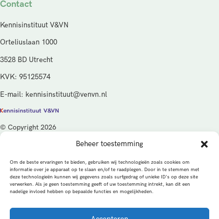
Contact
Kennisinstituut V&VN
Orteliuslaan 1000
3528 BD Utrecht
KVK: 95125574
E-mail: kennisinstituut@venvn.nl
© Copyright 2026
Beheer toestemming
De activiteiten van het Kennisinstituut V&VN worden gefinancierd
vanuit de kwaliteitsgelden van het ministerie van Volksgezondheid,
Om de beste ervaringen te bieden, gebruiken wij technologieën zoals cookies om
Welzijn en Sport (VWS), beheerd door ZonMw.
informatie over je apparaat op te slaan en/of te raadplegen. Door in te stemmen met
deze technologieën kunnen wij gegevens zoals surfgedrag of unieke ID's op deze site
verwerken. Als je geen toestemming geeft of uw toestemming intrekt, kan dit een
Privacybeleid
Cookies
Algemene voorwaarden
nadelige invloed hebben op bepaalde functies en mogelijkheden.
Alle rechten voorbehouden
Een productie van
Accepteren