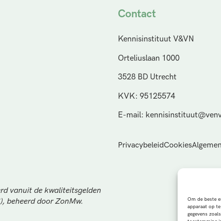
Contact
Kennisinstituut V&VN
Orteliuslaan 1000
3528 BD Utrecht
KVK: 95125574
E-mail: kennisinstituut@venv
Privacybeleid
Cookies
Algemen
rd vanuit de kwaliteitsgelden
Om de beste er
S), beheerd door ZonMw.
apparaat op te
gegevens zoals