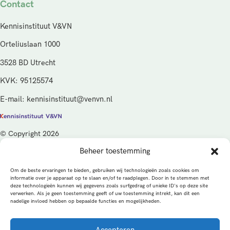
Contact
Kennisinstituut V&VN
Orteliuslaan 1000
3528 BD Utrecht
KVK: 95125574
E-mail: kennisinstituut@venvn.nl
© Copyright 2026
Beheer toestemming
De activiteiten van het Kennisinstituut V&VN worden gefinancierd
vanuit de kwaliteitsgelden van het ministerie van Volksgezondheid,
Om de beste ervaringen te bieden, gebruiken wij technologieën zoals cookies om
Welzijn en Sport (VWS), beheerd door ZonMw.
informatie over je apparaat op te slaan en/of te raadplegen. Door in te stemmen met
deze technologieën kunnen wij gegevens zoals surfgedrag of unieke ID's op deze site
verwerken. Als je geen toestemming geeft of uw toestemming intrekt, kan dit een
Privacybeleid
Cookies
Algemene voorwaarden
nadelige invloed hebben op bepaalde functies en mogelijkheden.
Alle rechten voorbehouden
Een productie van
Accepteren