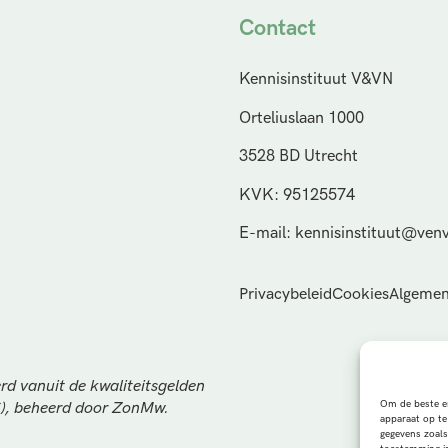
Contact
Kennisinstituut V&VN
Orteliuslaan 1000
3528 BD Utrecht
KVK: 95125574
E-mail: kennisinstituut@venv
Privacybeleid
Cookies
Algemen
rd vanuit de kwaliteitsgelden
Om de beste er
S), beheerd door ZonMw.
apparaat op te
gegevens zoals