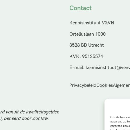
Contact
Kennisinstituut V&VN
Orteliuslaan 1000
3528 BD Utrecht
KVK: 95125574
E-mail: kennisinstituut@venv
Privacybeleid
Cookies
Algemen
rd vanuit de kwaliteitsgelden
Om de beste er
S), beheerd door ZonMw.
apparaat op te
gegevens zoals