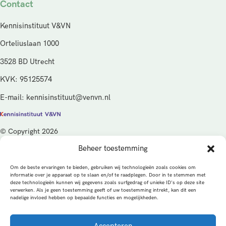
Contact
Kennisinstituut V&VN
Orteliuslaan 1000
3528 BD Utrecht
KVK: 95125574
E-mail: kennisinstituut@venvn.nl
© Copyright 2026
Beheer toestemming
De activiteiten van het Kennisinstituut V&VN worden gefinancierd
vanuit de kwaliteitsgelden van het ministerie van Volksgezondheid,
Om de beste ervaringen te bieden, gebruiken wij technologieën zoals cookies om
Welzijn en Sport (VWS), beheerd door ZonMw.
informatie over je apparaat op te slaan en/of te raadplegen. Door in te stemmen met
deze technologieën kunnen wij gegevens zoals surfgedrag of unieke ID's op deze site
verwerken. Als je geen toestemming geeft of uw toestemming intrekt, kan dit een
Privacybeleid
Cookies
Algemene voorwaarden
nadelige invloed hebben op bepaalde functies en mogelijkheden.
Alle rechten voorbehouden
Een productie van
Accepteren