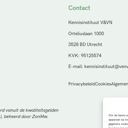
Contact
Kennisinstituut V&VN
Orteliuslaan 1000
3528 BD Utrecht
KVK: 95125574
E-mail: kennisinstituut@venv
Privacybeleid
Cookies
Algemen
rd vanuit de kwaliteitsgelden
Om de beste er
S), beheerd door ZonMw.
apparaat op te
gegevens zoals