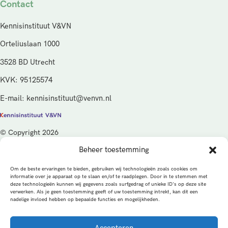
Contact
Kennisinstituut V&VN
Orteliuslaan 1000
3528 BD Utrecht
KVK: 95125574
E-mail: kennisinstituut@venvn.nl
© Copyright 2026
Beheer toestemming
De activiteiten van het Kennisinstituut V&VN worden gefinancierd
vanuit de kwaliteitsgelden van het ministerie van Volksgezondheid,
Om de beste ervaringen te bieden, gebruiken wij technologieën zoals cookies om
Welzijn en Sport (VWS), beheerd door ZonMw.
informatie over je apparaat op te slaan en/of te raadplegen. Door in te stemmen met
deze technologieën kunnen wij gegevens zoals surfgedrag of unieke ID's op deze site
verwerken. Als je geen toestemming geeft of uw toestemming intrekt, kan dit een
Privacybeleid
Cookies
Algemene voorwaarden
nadelige invloed hebben op bepaalde functies en mogelijkheden.
Alle rechten voorbehouden
Een productie van
Accepteren