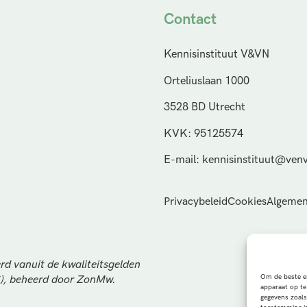
Contact
Kennisinstituut V&VN
Orteliuslaan 1000
3528 BD Utrecht
KVK: 95125574
E-mail: kennisinstituut@venv
Privacybeleid
Cookies
Algemen
rd vanuit de kwaliteitsgelden
Om de beste er
S), beheerd door ZonMw.
apparaat op te
gegevens zoals