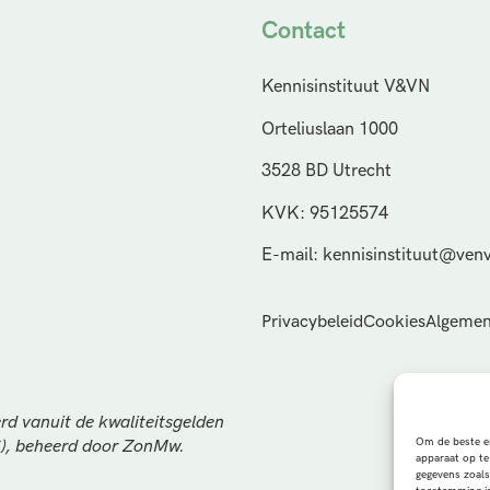
Contact
Kennisinstituut V&VN
Orteliuslaan 1000
3528 BD Utrecht
KVK: 95125574
E-mail: kennisinstituut@venv
Privacybeleid
Cookies
Algemen
rd vanuit de kwaliteitsgelden
Om de beste er
S), beheerd door ZonMw.
apparaat op te
gegevens zoals