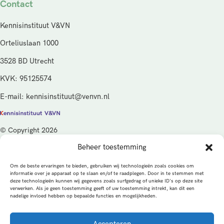
Contact
Kennisinstituut V&VN
Orteliuslaan 1000
3528 BD Utrecht
KVK: 95125574
E-mail: kennisinstituut@venvn.nl
© Copyright 2026
Beheer toestemming
De activiteiten van het Kennisinstituut V&VN worden gefinancierd
vanuit de kwaliteitsgelden van het ministerie van Volksgezondheid,
Om de beste ervaringen te bieden, gebruiken wij technologieën zoals cookies om
Welzijn en Sport (VWS), beheerd door ZonMw.
informatie over je apparaat op te slaan en/of te raadplegen. Door in te stemmen met
deze technologieën kunnen wij gegevens zoals surfgedrag of unieke ID's op deze site
verwerken. Als je geen toestemming geeft of uw toestemming intrekt, kan dit een
Privacybeleid
Cookies
Algemene voorwaarden
nadelige invloed hebben op bepaalde functies en mogelijkheden.
Alle rechten voorbehouden
Een productie van
Accepteren