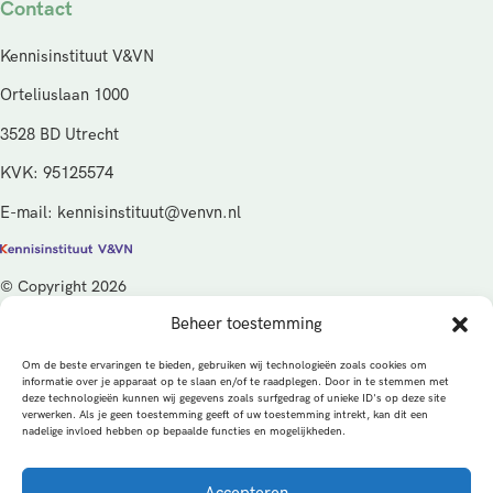
Contact
Kennisinstituut V&VN
Orteliuslaan 1000
3528 BD Utrecht
KVK: 95125574
E-mail: kennisinstituut@venvn.nl
© Copyright 2026
Beheer toestemming
De activiteiten van het Kennisinstituut V&VN worden gefinancierd
vanuit de kwaliteitsgelden van het ministerie van Volksgezondheid,
Om de beste ervaringen te bieden, gebruiken wij technologieën zoals cookies om
Welzijn en Sport (VWS), beheerd door ZonMw.
informatie over je apparaat op te slaan en/of te raadplegen. Door in te stemmen met
deze technologieën kunnen wij gegevens zoals surfgedrag of unieke ID's op deze site
verwerken. Als je geen toestemming geeft of uw toestemming intrekt, kan dit een
Privacybeleid
Cookies
Algemene voorwaarden
nadelige invloed hebben op bepaalde functies en mogelijkheden.
Alle rechten voorbehouden
Een productie van
Accepteren