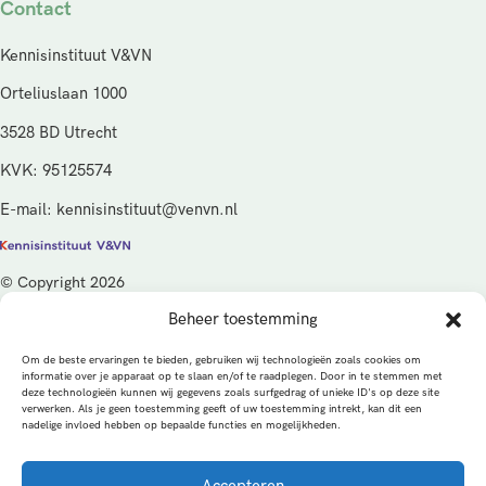
Contact
Kennisinstituut V&VN
Orteliuslaan 1000
3528 BD Utrecht
KVK: 95125574
E-mail: kennisinstituut@venvn.nl
© Copyright 2026
Beheer toestemming
De activiteiten van het Kennisinstituut V&VN worden gefinancierd
vanuit de kwaliteitsgelden van het ministerie van Volksgezondheid,
Om de beste ervaringen te bieden, gebruiken wij technologieën zoals cookies om
Welzijn en Sport (VWS), beheerd door ZonMw.
informatie over je apparaat op te slaan en/of te raadplegen. Door in te stemmen met
deze technologieën kunnen wij gegevens zoals surfgedrag of unieke ID's op deze site
verwerken. Als je geen toestemming geeft of uw toestemming intrekt, kan dit een
Privacybeleid
Cookies
Algemene voorwaarden
nadelige invloed hebben op bepaalde functies en mogelijkheden.
Alle rechten voorbehouden
Een productie van
Accepteren