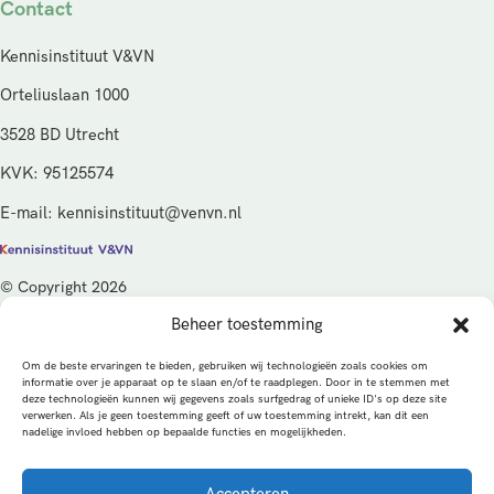
Contact
Kennisinstituut V&VN
Orteliuslaan 1000
3528 BD Utrecht
KVK: 95125574
E-mail: kennisinstituut@venvn.nl
© Copyright 2026
Beheer toestemming
De activiteiten van het Kennisinstituut V&VN worden gefinancierd
vanuit de kwaliteitsgelden van het ministerie van Volksgezondheid,
Om de beste ervaringen te bieden, gebruiken wij technologieën zoals cookies om
Welzijn en Sport (VWS), beheerd door ZonMw.
informatie over je apparaat op te slaan en/of te raadplegen. Door in te stemmen met
deze technologieën kunnen wij gegevens zoals surfgedrag of unieke ID's op deze site
verwerken. Als je geen toestemming geeft of uw toestemming intrekt, kan dit een
Privacybeleid
Cookies
Algemene voorwaarden
nadelige invloed hebben op bepaalde functies en mogelijkheden.
Alle rechten voorbehouden
Een productie van
Accepteren