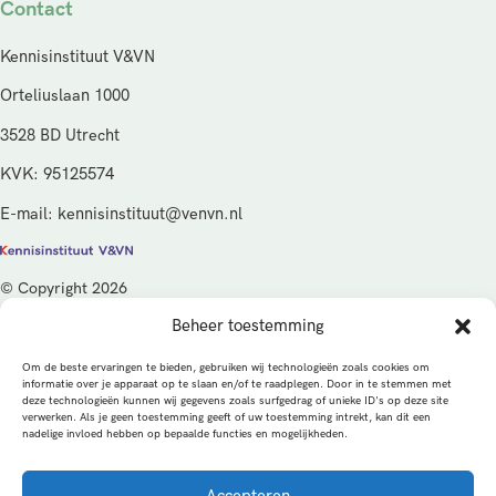
Contact
Kennisinstituut V&VN
Orteliuslaan 1000
3528 BD Utrecht
KVK: 95125574
E-mail: kennisinstituut@venvn.nl
© Copyright 2026
Beheer toestemming
De activiteiten van het Kennisinstituut V&VN worden gefinancierd
vanuit de kwaliteitsgelden van het ministerie van Volksgezondheid,
Om de beste ervaringen te bieden, gebruiken wij technologieën zoals cookies om
Welzijn en Sport (VWS), beheerd door ZonMw.
informatie over je apparaat op te slaan en/of te raadplegen. Door in te stemmen met
deze technologieën kunnen wij gegevens zoals surfgedrag of unieke ID's op deze site
verwerken. Als je geen toestemming geeft of uw toestemming intrekt, kan dit een
Privacybeleid
Cookies
Algemene voorwaarden
nadelige invloed hebben op bepaalde functies en mogelijkheden.
Alle rechten voorbehouden
Een productie van
Accepteren