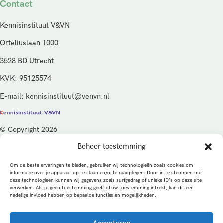
Contact
Kennisinstituut V&VN
Orteliuslaan 1000
3528 BD Utrecht
KVK: 95125574
E-mail: kennisinstituut@venvn.nl
© Copyright 2026
Beheer toestemming
De activiteiten van het Kennisinstituut V&VN worden gefinancierd
vanuit de kwaliteitsgelden van het ministerie van Volksgezondheid,
Om de beste ervaringen te bieden, gebruiken wij technologieën zoals cookies om
Welzijn en Sport (VWS), beheerd door ZonMw.
informatie over je apparaat op te slaan en/of te raadplegen. Door in te stemmen met
deze technologieën kunnen wij gegevens zoals surfgedrag of unieke ID's op deze site
verwerken. Als je geen toestemming geeft of uw toestemming intrekt, kan dit een
Privacybeleid
Cookies
Algemene voorwaarden
nadelige invloed hebben op bepaalde functies en mogelijkheden.
Alle rechten voorbehouden
Een productie van
Accepteren