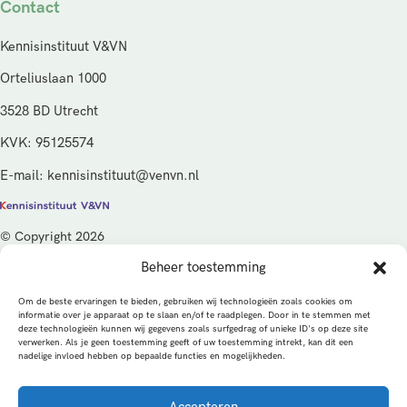
Contact
Kennisinstituut V&VN
Orteliuslaan 1000
3528 BD Utrecht
KVK: 95125574
E-mail: kennisinstituut@venvn.nl
© Copyright 2026
Beheer toestemming
De activiteiten van het Kennisinstituut V&VN worden gefinancierd
vanuit de kwaliteitsgelden van het ministerie van Volksgezondheid,
Om de beste ervaringen te bieden, gebruiken wij technologieën zoals cookies om
Welzijn en Sport (VWS), beheerd door ZonMw.
informatie over je apparaat op te slaan en/of te raadplegen. Door in te stemmen met
deze technologieën kunnen wij gegevens zoals surfgedrag of unieke ID's op deze site
verwerken. Als je geen toestemming geeft of uw toestemming intrekt, kan dit een
Privacybeleid
Cookies
Algemene voorwaarden
nadelige invloed hebben op bepaalde functies en mogelijkheden.
Alle rechten voorbehouden
Een productie van
Accepteren