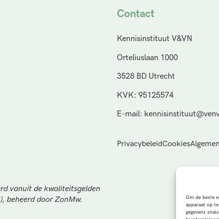
Contact
Kennisinstituut V&VN
Orteliuslaan 1000
3528 BD Utrecht
KVK: 95125574
E-mail: kennisinstituut@venv
Privacybeleid
Cookies
Algemen
rd vanuit de kwaliteitsgelden
Om de beste er
S), beheerd door ZonMw.
apparaat op te
gegevens zoals