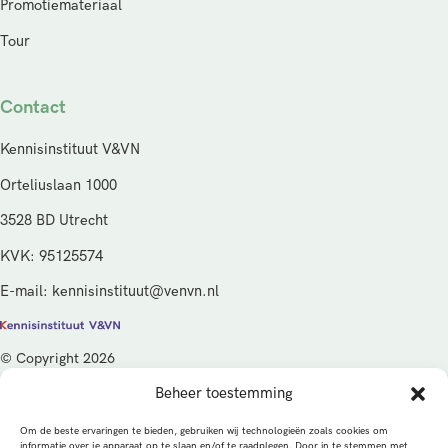
Promotiemateriaal
Tour
Contact
Kennisinstituut V&VN
Orteliuslaan 1000
3528 BD Utrecht
KVK: 95125574
E-mail: kennisinstituut@venvn.nl
© Copyright 2026
Beheer toestemming
De activiteiten van het Kennisinstituut V&VN worden gefinancierd
vanuit de kwaliteitsgelden van het ministerie van Volksgezondheid,
Om de beste ervaringen te bieden, gebruiken wij technologieën zoals cookies om
Welzijn en Sport (VWS), beheerd door ZonMw.
informatie over je apparaat op te slaan en/of te raadplegen. Door in te stemmen met