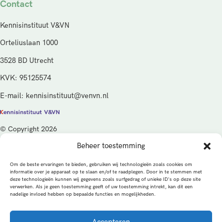
Contact
Kennisinstituut V&VN
Orteliuslaan 1000
3528 BD Utrecht
KVK: 95125574
E-mail: kennisinstituut@venvn.nl
© Copyright 2026
Beheer toestemming
De activiteiten van het Kennisinstituut V&VN worden gefinancierd
vanuit de kwaliteitsgelden van het ministerie van Volksgezondheid,
Om de beste ervaringen te bieden, gebruiken wij technologieën zoals cookies om
Welzijn en Sport (VWS), beheerd door ZonMw.
informatie over je apparaat op te slaan en/of te raadplegen. Door in te stemmen met
deze technologieën kunnen wij gegevens zoals surfgedrag of unieke ID's op deze site
verwerken. Als je geen toestemming geeft of uw toestemming intrekt, kan dit een
Privacybeleid
Cookies
Algemene voorwaarden
nadelige invloed hebben op bepaalde functies en mogelijkheden.
Alle rechten voorbehouden
Een productie van
Accepteren