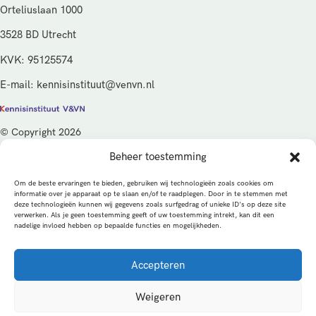
Orteliuslaan 1000
3528 BD Utrecht
KVK: 95125574
E-mail: kennisinstituut@venvn.nl
© Copyright 2026
Beheer toestemming
De activiteiten van het Kennisinstituut V&VN worden gefinancierd
vanuit de kwaliteitsgelden van het ministerie van Volksgezondheid,
Om de beste ervaringen te bieden, gebruiken wij technologieën zoals cookies om
Welzijn en Sport (VWS), beheerd door ZonMw.
informatie over je apparaat op te slaan en/of te raadplegen. Door in te stemmen met
deze technologieën kunnen wij gegevens zoals surfgedrag of unieke ID's op deze site
verwerken. Als je geen toestemming geeft of uw toestemming intrekt, kan dit een
Privacybeleid
Cookies
Algemene voorwaarden
nadelige invloed hebben op bepaalde functies en mogelijkheden.
Alle rechten voorbehouden
Een productie van
Accepteren
MEDonline
Weigeren