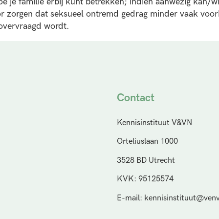
e je familie erbij kunt betrekken; indien aanwezig kan/wil
or zorgen dat seksueel ontremd gedrag minder vaak voor
 overvraagd wordt.
Contact
Kennisinstituut V&VN
Orteliuslaan 1000
3528 BD Utrecht
KVK: 95125574
E-mail: kennisinstituut@venv