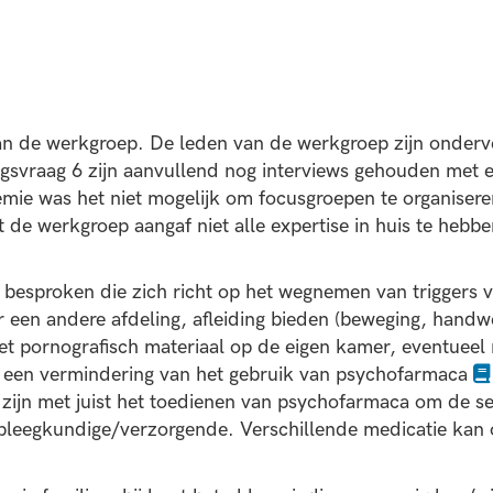
n de werkgroep. De leden van de werkgroep zijn onderver
svraag 6 zijn aanvullend nog interviews gehouden met e
ie was het niet mogelijk om focusgroepen te organiseren
t de werkgroep aangaf niet alle expertise in huis te heb
tie besproken die zich richt op het wegnemen van trigger
 een andere afdeling, afleiding bieden (beweging, handwer
t pornografisch materiaal op de eigen kamer, eventueel me
n een vermindering van het gebruik van psychofarmaca
 zijn met juist het toedienen van psychofarmaca om de s
erpleegkundige/verzorgende. Verschillende medicatie kan