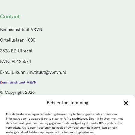
Contact
Kennisinstituut V&VN
Orteliuslaan 1000
3528 BD Utrecht
KVK: 95125574
E-mail: kennisinstituut@venvn.nl
© Copyright 2026
Beheer toestemming
De activiteiten van het Kennisinstituut V&VN worden gefinancierd
vanuit de kwaliteitsgelden van het ministerie van Volksgezondheid,
Om de beste ervaringen te bieden, gebruiken wij technologieën zoals cookies om
Welzijn en Sport (VWS), beheerd door ZonMw.
informatie over je apparaat op te slaan en/of te raadplegen. Door in te stemmen met
deze technologieën kunnen wij gegevens zoals surfgedrag of unieke ID's op deze site
verwerken. Als je geen toestemming geeft of uw toestemming intrekt, kan dit een
Privacybeleid
Cookies
Algemene voorwaarden
nadelige invloed hebben op bepaalde functies en mogelijkheden.