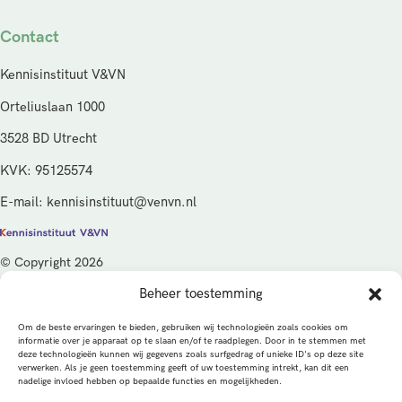
Contact
Kennisinstituut V&VN
Orteliuslaan 1000
3528 BD Utrecht
KVK: 95125574
E-mail: kennisinstituut@venvn.nl
© Copyright 2026
Beheer toestemming
De activiteiten van het Kennisinstituut V&VN worden gefinancierd
vanuit de kwaliteitsgelden van het ministerie van Volksgezondheid,
Om de beste ervaringen te bieden, gebruiken wij technologieën zoals cookies om
Welzijn en Sport (VWS), beheerd door ZonMw.
informatie over je apparaat op te slaan en/of te raadplegen. Door in te stemmen met
deze technologieën kunnen wij gegevens zoals surfgedrag of unieke ID's op deze site
verwerken. Als je geen toestemming geeft of uw toestemming intrekt, kan dit een
Privacybeleid
Cookies
Algemene voorwaarden
nadelige invloed hebben op bepaalde functies en mogelijkheden.
Alle rechten voorbehouden