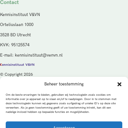
Contact
Kennisinstituut V&VN
Orteliuslaan 1000
3528 BD Utrecht
KVK: 95125574
E-mail: kennisinstituut@venvn.nl
© Copyright 2026
Beheer toestemming
De activiteiten van het Kennisinstituut V&VN worden gefinancierd
vanuit de kwaliteitsgelden van het ministerie van Volksgezondheid,
Om de beste ervaringen te bieden, gebruiken wij technologieën zoals cookies om
Welzijn en Sport (VWS), beheerd door ZonMw.
informatie over je apparaat op te slaan en/of te raadplegen. Door in te stemmen met
deze technologieën kunnen wij gegevens zoals surfgedrag of unieke ID's op deze site
verwerken. Als je geen toestemming geeft of uw toestemming intrekt, kan dit een
Privacybeleid
Cookies
Algemene voorwaarden
nadelige invloed hebben op bepaalde functies en mogelijkheden.
Alle rechten voorbehouden
Een productie van
Accepteren